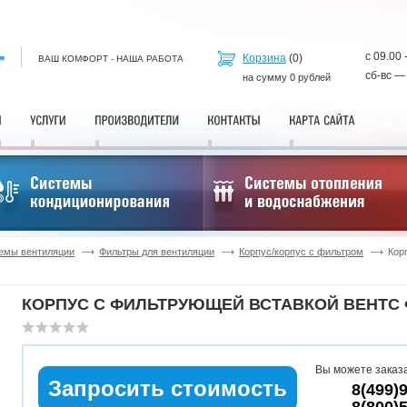
с 09.00 
Корзина
(
0
)
ВАШ КОМФОРТ - НАША РАБОТА
сб-вс —
на сумму
0
рублей
емы вентиляции
Фильтры для вентиляции
Корпус/корпус с фильтром
Кор
КОРПУС С ФИЛЬТРУЮЩЕЙ ВСТАВКОЙ ВЕНТС Ф
Вы можете заказа
Запросить стоимость
8(499)