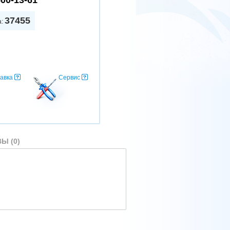
500-13-61
37455
а:
авка
Сервис
Ы (0)