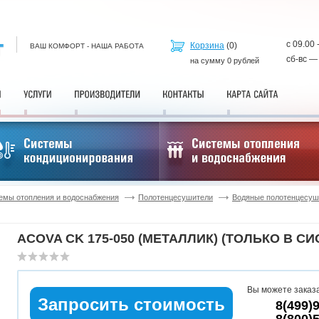
с 09.00 
Корзина
(
0
)
ВАШ КОМФОРТ - НАША РАБОТА
сб-вс —
на сумму
0
рублей
емы отопления и водоснабжения
Полотенцесушители
Водяные полотенцесуш
ACOVA CK 175-050 (МЕТАЛЛИК) (ТОЛЬКО В 
Вы можете заказа
Запросить стоимость
8(499)