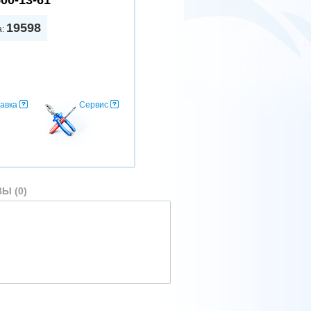
500-13-61
19598
а:
авка
Сервис
Ы (0)