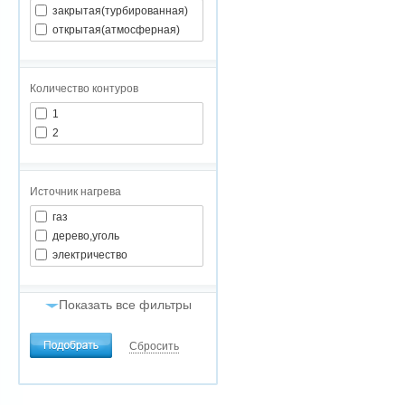
закрытая(турбированная)
открытая(атмосферная)
Количество контуров
1
2
Источник нагрева
газ
дерево,уголь
электричество
Показать все фильтры
2
Мощность (кВт)
1кВт=10м
Сбросить
от
до