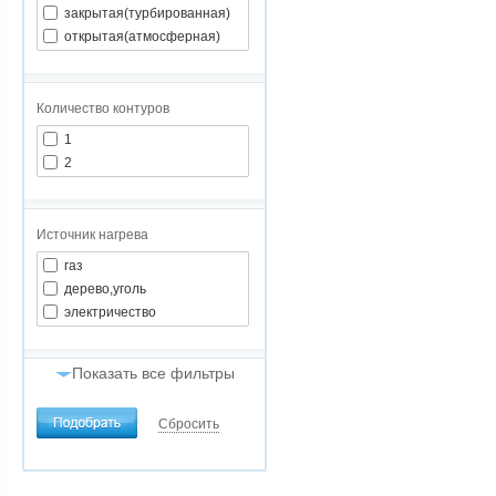
закрытая(турбированная)
открытая(атмосферная)
Количество контуров
1
2
Источник нагрева
газ
дерево,уголь
электричество
Показать все фильтры
2
Мощность (кВт)
1кВт=10м
Сбросить
от
до