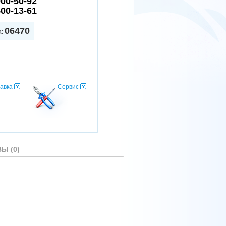
900-50-92
500-13-61
06470
а:
авка
Сервис
Ы (0)