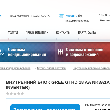
с 09.00 
Корзина
(
0
)
ВАШ КОМФОРТ - НАША РАБОТА
сб-вс —
на сумму
0
рублей
емы кондиционирования
Мульти сплит-системы
Внутренний напольно-потоло
ВНУТРЕННИЙ БЛОК GREE GTHD 18 AA NK3A1AI
INVERTER)
Вы можете заказа