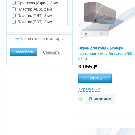
Оргстекло (Акрил), 3 мм
Пластик (ABS), 2 мм
Пластик (ПЭТ), 2 мм
Пластик (ПЭТ), 3 мм
Показать все фильтры
Экран для кондиционера
Способ крепления
Сбросить
настенного типа Airscreen NB
двухсторонний скотч
850-P
сильной фиксации
3 055
саморезы
телескопические
кронштейны, толщина 3 мм
телескопические
К сравнению
универсальные
кронштейны(установка за
В наличии
ламели или внешние поля),
толщина 3 мм
Размер вентиляционной
решетки, мм