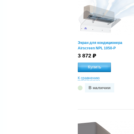
450x450
600x600
Длина настенного
кондиционера, мм
1050-1150
Экран для кондиционера
1150-1250
Airscreen NPL 1050-P
600-1200
3 872
650-750
750-850
850-950
950-1050
К сравнению
В наличии
Размер кассеты кондиционера,
мм
(580-620)x(580-620)
(630-670)x(630-670)
(680-720)x(680-720)
(730-770)x(730-770)