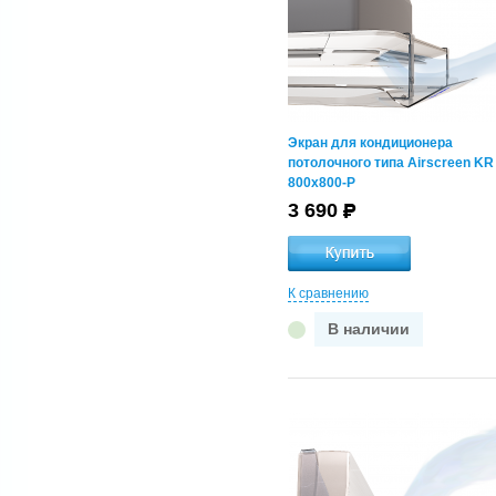
(780-820)x(780-820)
(830-870)x(830-870)
(880-920)x(880-920)
(930-970)x(930-970)
Экран для кондиционера
Серия экрана
потолочного типа Airscreen KR
KC
800x800-P
KR
3 690
NB
NE
NP
NPL
К сравнению
NR
В наличии
NRM
NS
UP
VR