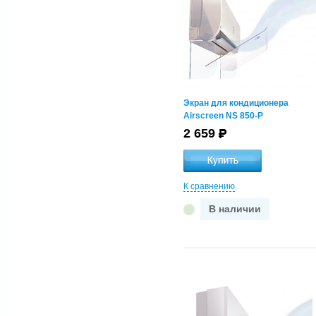
450x450
600x600
Длина настенного
кондиционера, мм
1050-1150
Экран для кондиционера
1150-1250
Airscreen NS 850-P
600-1200
2 659
650-750
750-850
850-950
950-1050
К сравнению
В наличии
Размер кассеты кондиционера,
мм
(580-620)x(580-620)
(630-670)x(630-670)
(680-720)x(680-720)
(730-770)x(730-770)