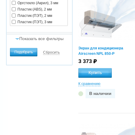
Оргстекло (Акрил), 3 мм
Пластик (ABS), 2 мм
Пластик (ПЭТ), 2 мм
Пластик (ПЭТ), 3 мм
Показать все фильтры
Экран для кондиционера
Способ крепления
Сбросить
Airscreen NPL 850-P
двухсторонний скотч
3 373
сильной фиксации
саморезы
телескопические
кронштейны, толщина 3 мм
К сравнению
телескопические
универсальные
В наличии
кронштейны(установка за
ламели или внешние поля),
толщина 3 мм
Размер вентиляционной
решетки, мм