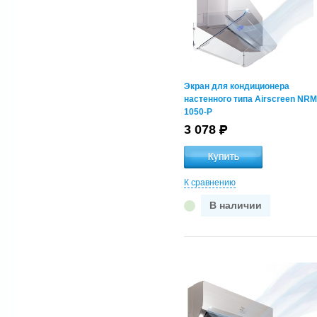
(780-820)x(780-820)
(830-870)x(830-870)
(880-920)x(880-920)
(930-970)x(930-970)
Экран для кондиционера
Серия экрана
настенного типа Airscreen NRM
1050-P
KC
KR
3 078
NB
NE
NP
К сравнению
NPL
NR
В наличии
NRM
NS
UP
VR